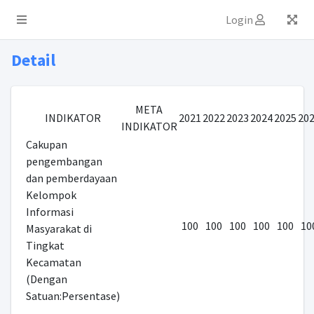
Login
Detail
META
INDIKATOR
2021
2022
2023
2024
2025
20
INDIKATOR
Cakupan
pengembangan
dan pemberdayaan
Kelompok
Informasi
100
100
100
100
100
10
Masyarakat di
Tingkat
Kecamatan
(Dengan
Satuan:Persentase)